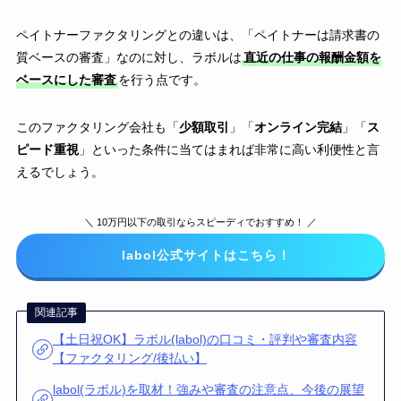
ペイトナーファクタリングとの違いは、「ペイトナーは請求書の
質ベースの審査」なのに対し、ラボルは
直近の仕事の報酬金額を
ベースにした審査
を行う点です。
このファクタリング会社も「
少額取引
」「
オンライン完結
」「
ス
ピード重視
」といった条件に当てはまれば非常に高い利便性と言
えるでしょう。
＼ 10万円以下の取引ならスピーディでおすすめ！ ／
labol公式サイトはこちら！
関連記事
【土日祝OK】ラボル(labol)の口コミ・評判や審査内容
【ファクタリング/後払い】
labol(ラボル)を取材！強みや審査の注意点、今後の展望