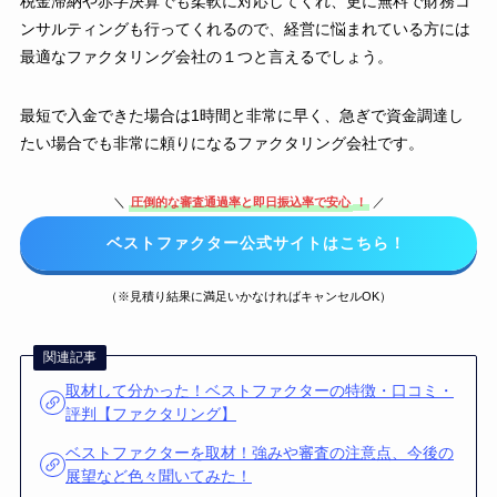
税金滞納や赤字決算でも柔軟に対応してくれ、更に無料で財務コ
ンサルティングも行ってくれるので、経営に悩まれている方には
最適なファクタリング会社の１つと言えるでしょう。
最短で入金できた場合は1時間と非常に早く、急ぎで資金調達し
たい場合でも非常に頼りになるファクタリング会社です。
＼
圧倒的な審査通過率と即日振込率で安心
！
／
ベストファクター公式サイトはこちら！
（※見積り結果に満足いかなければキャンセルOK）
関連記事
取材して分かった！ベストファクターの特徴・口コミ・
評判【ファクタリング】
ベストファクターを取材！強みや審査の注意点、今後の
展望など色々聞いてみた！