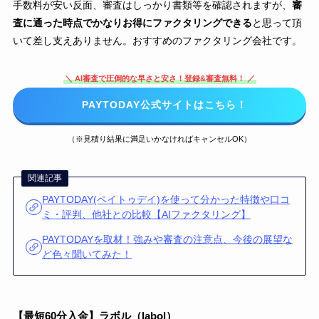
手数料が安い反面、審査はしっかり書類等を確認されますが、
審
査に通った時点でかなりお得にファクタリングできる
と思って頂
いて差し支えありません。おすすめのファクタリング会社です。
＼ AI審査で圧倒的な早さと安さ！登録&審査無料！ ／
PAYTODAY公式サイトはこちら！
（※見積り結果に満足いかなければキャンセルOK）
関連記事
PAYTODAY(ペイトゥデイ)を使って分かった特徴や口コ
ミ・評判、他社との比較【AIファクタリング】
PAYTODAYを取材！強みや審査の注意点、今後の展望な
ど色々聞いてみた！
【最短60分入金】ラボル（labol）