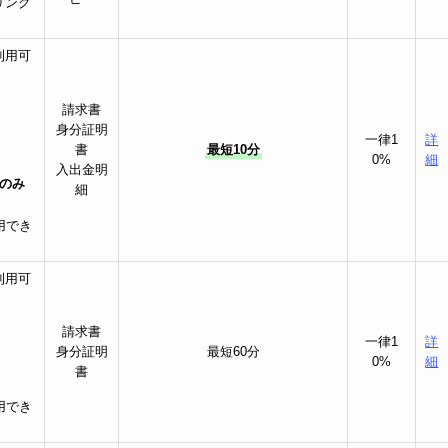
リング
利用可
請求書
身分証明
一律1
詳
書
最短10分
0%
細
入出金明
のみ
細
用でき
利用可
請求書
一律1
詳
身分証明
最短60分
0%
細
書
用でき