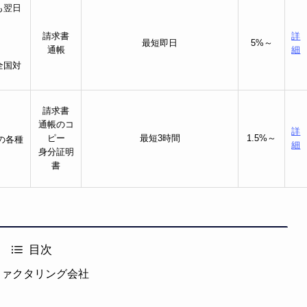
も翌日
請求書
詳
最短即日
5%～
通帳
細
全国対
請求書
通帳のコ
詳
ピー
最短3時間
1.5%～
の各種
細
身分証明
書
目次
ファクタリング会社