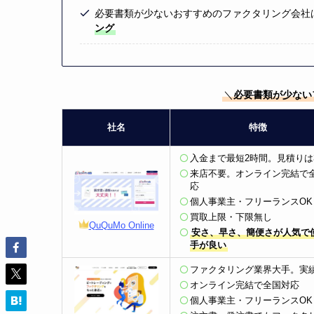
必要書類が少ないおすすめのファクタリング会社
ング
＼
必要書類が少ない
社名
特徴
入金まで最短2時間。見積りは
来店不要。オンライン完結で
応
個人事業主・フリーランスOK
買取上限・下限無し
QuQuMo Online
安さ、早さ、簡便さが人気で
手が良い
ファクタリング業界大手。実
オンライン完結で全国対応
個人事業主・フリーランスOK