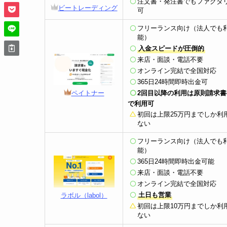
注文書・発注書でもファクタ
ビートレーディング
可
フリーランス向け（法人でも
能）
入金スピードが圧倒的
来店・面談・電話不要
オンライン完結で全国対応
365日24時間即時出金可
2回目以降の利用
は原則請求書
ペイトナー
で利用可
初回は上限25万円までしか利
ない
フリーランス向け（法人でも
能）
365日24時間即時出金可能
来店・面談・電話不要
オンライン完結で全国対応
土日も営業
ラボル（labol）
初回は上限10万円までしか利
ない