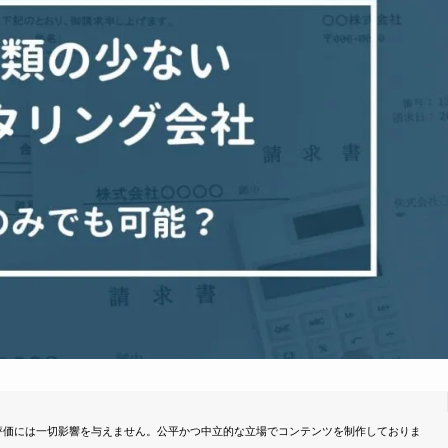
評価には一切影響を与えません。公平かつ中立的な立場でコンテンツを制作しておりま