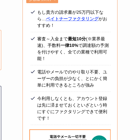
。
もし貴方の請求書が25万円以下な
ら…
ペイトナーファクタリング
がお
すすめ！
審査～入金まで
最短10分
(※業界最
速)、手数料
一律10%
で調達額の予測
を付けやすく、全ての業種で利用可
能！
電話やメールでのやり取り不要、ユ
ーザーの負担が少なく、とにかく簡
単に利用できるところが強み
今利用しなくとも、アカウント登録
は先に済ませておくといざという時
にすぐにファクタリングできて便利
です！