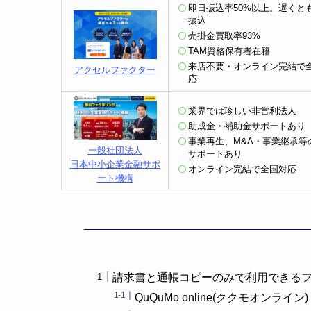
即日振込率50%以上。遅くと
振込
売掛金買取率93%
TAM資格保有者在籍
来店不要・オンライン完結で
アクセルファクター
応
業界では珍しい非営利法人
助成金・補助金サポートあり
事業再生、M&A・事業継承等
一般社団法人
サポートあり
日本中小企業金融サポ
オンライン完結で全国対応
ート機構
請求書と通帳コピーのみで利用できる
QuQuMo online(ククモオンライン)