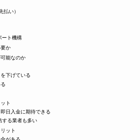
p先払い）
ポート機構
必要か
が可能なのか
クを下げている
いる
リット
り即日入金に期待できる
結する業者も多い
メリット
場合がある