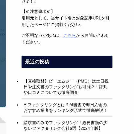
げます。
【※注意事項※】
引用元として、当サイト名と対象記事URLを引
用したページにご掲載ください。
ご不明な点があれば、
こちら
からお問い合わせ
ください。
最近の投稿
【直接取材】ピーエムジー（PMG）は土日祝
日や注文書のファクタリングも可能？！評判
や口コミについても徹底調査
AIファクタリングとは？AI審査で即日入金の
おすすめ業者をランキング形式で徹底解説！
請求書のみでファクタリング！必要書類の少
ないファクタリング会社6選【2024年版】