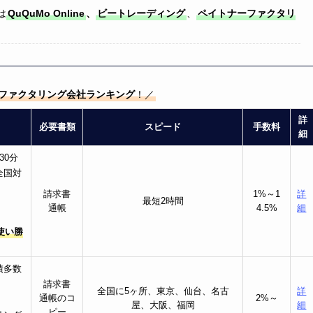
は
QuQuMo Online
、
ビートレーディング
、
ペイトナーファクタリ
ファクタリング会社ランキング
！／
詳
必要書類
スピード
手数料
細
30分
全国対
請求書
1%～1
詳
最短2時間
通帳
4.5%
細
使い勝
績多数
請求書
全国に5ヶ所、東京、仙台、名古
詳
通帳のコ
2%～
屋、大阪、福岡
細
ピー