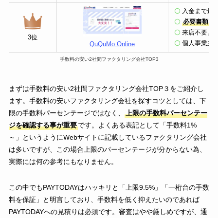
入金まで最短
必要書類は
来店不要。
3位
個人事業主
QuQuMo Online
手数料の安い2社間ファクタリング会社TOP3
まずは手数料の安い2社間ファクタリング会社TOP３をご紹介し
ます。手数料の安いファクタリング会社を探すコツとしては、下
限の手数料パーセンテージではなく、
上限の手数料パーセンテー
ジを確認する事が重要
です。よくある表記として「手数料1%
～」というようにWebサイトに記載しているファクタリング会社
は多いですが、この場合上限のパーセンテージが分からない為、
実際には何の参考にもなりません。
この中でもPAYTODAYはハッキリと「上限9.5%」「一桁台の手数
料を保証」と明言しており、手数料を低く抑えたいのであれば
PAYTODAYへの見積りは必須です。審査はやや厳しめですが、通