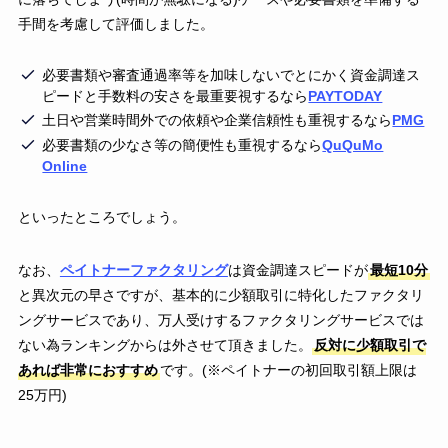
手間を考慮して評価しました。
必要書類や審査通過率等を加味しないでとにかく資金調達ス
ピードと手数料の安さを最重要視するなら
PAYTODAY
土日や営業時間外での依頼や企業信頼性も重視するなら
PMG
必要書類の少なさ等の簡便性も重視するなら
QuQuMo
Online
といったところでしょう。
なお、
ペイトナーファクタリング
は資金調達スピードが
最短10分
と異次元の早さですが、基本的に少額取引に特化したファクタリ
ングサービスであり、万人受けするファクタリングサービスでは
ない為ランキングからは外させて頂きました。
反対に少額取引で
あれば非常におすすめ
です。(※ペイトナーの初回取引額上限は
25万円)