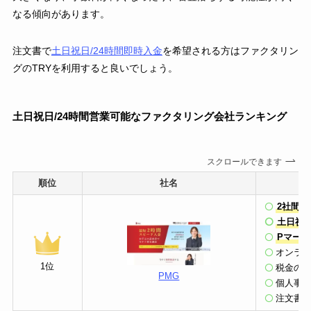
なる傾向があります。
注文書で
土日祝日/24時間即時入金
を希望される方はファクタリン
グのTRYを利用すると良いでしょう。
土日祝日/24時間営業可能なファクタリング会社ランキング
スクロールできます
順位
社名
2社間/
土日祝
Pマーク
オンラ
1位
税金の
PMG
個人事
注文書