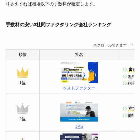
りさえすれば相場以下の手数料が確定します。
手数料の安い3社間ファクタリング会社ランキング
スクロールできます
順位
社名
審査通
無料
1位
税金
ベストファクター
注文
他社か
2位
JPS