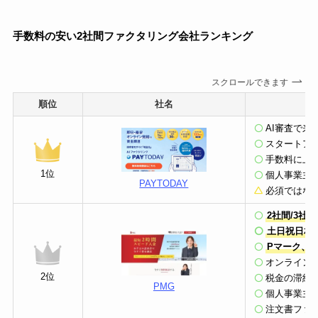
手数料の安い2社間ファクタリング会社ランキング
スクロールできます
順位
社名
AI審査で
スタートア
手数料に上
1位
個人事業主
PAYTODAY
必須ではな
2社間/3社
土日祝日相
Pマーク、I
オンライン
2位
税金の滞納
PMG
個人事業主
注文書ファ