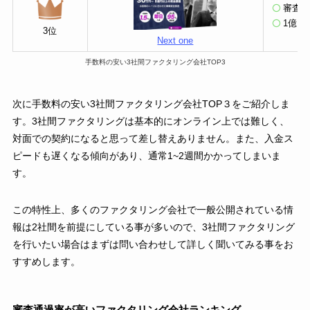
審査通
1億円
3位
Next one
手数料の安い3社間ファクタリング会社TOP3
次に手数料の安い3社間ファクタリング会社TOP３をご紹介しま
す。3社間ファクタリングは基本的にオンライン上では難しく、
対面での契約になると思って差し替えありません。また、入金ス
ピードも遅くなる傾向があり、通常1~2週間かかってしまいま
す。
この特性上、多くのファクタリング会社で一般公開されている情
報は2社間を前提にしている事が多いので、3社間ファクタリング
を行いたい場合はまずは問い合わせして詳しく聞いてみる事をお
すすめします。
審査通過率が高いファクタリング会社ランキング