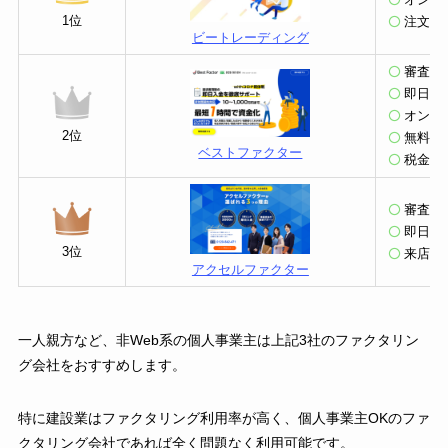
1位
注文書
ビートレーディング
審査通過
即日振込
オンラ
2位
無料の
ベストファクター
税金の
審査通
即日振
3位
来店不
アクセルファクター
一人親方など、非Web系の個人事業主は上記3社のファクタリン
グ会社をおすすめします。
特に建設業はファクタリング利用率が高く、個人事業主OKのファ
クタリング会社であれば全く問題なく利用可能です。