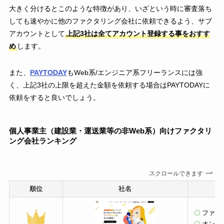
大きく分けるとこのような特徴があり、いざという時に審査落ち
しても速やかに他のファクタリング会社に依頼できるよう、サブ
アカウントとして
上記3社は全てアカウント登録する事をおすす
め
します。
また、
PAYTODAY
もWeb系/エンジニア系フリーランスには強
く、上記3社の上限を超えた金額を依頼する場合はPAYTODAYに
依頼をすると良いでしょう。
個人事業主（建設
業
・
運送業
等の非Web系）向けファクタリ
ング会社ランキング
スクロールできます
順位
社名
ファク
オンラ