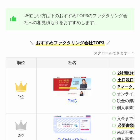
※忙しい方は下のおすすめTOP3のファクタリング会
社への相見積もりをおすすめします。
＼
おすすめファクタリング会社TOP3
／
スクロールできます
順位
社名
2社間/3社
土日祝日相
Pマーク、I
オンライン
1位
税金の滞納
PMG
個人事業主
入金まで最短
必要書類は
来店不要。
2位
個人事業主