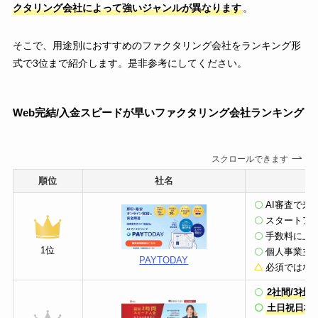
クタリング会社によって強いジャンルが異なります
。
そこで、用途別におすすめのファクタリング会社をランキング形
式で3位まで紹介します。是非参考にしてください。
Web完結/入金スピードが早いファクタリング会社ランキング
スクロールできます
順位
社名
AI審査で
スタートア
手数料に上
1位
個人事業主
PAYTODAY
必須ではな
2社間/3社
土日祝日相