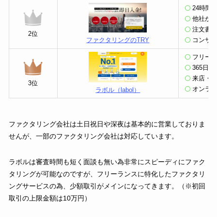
24時間
他社から
注文書
2位
コンサ
ファクタリングのTRY
フリー
365日
来店・
3位
オンラ
ラボル（labol）
ファクタリング会社は土日祝日や深夜は基本的に営業しておりま
せんが、一部のファクタリング会社は対応しています。
ラボルは審査時間も短く面談も無い為非常にスピーディにファク
タリングが可能なのですが、フリーランスに特化したファクタリ
ングサービスの為、少額取引がメインになってきます。（※初回
取引の上限金額は10万円）