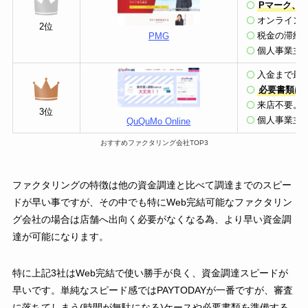
Pマーク、I
オンライン
2位
税金の滞納
PMG
個人事業主
入金まで最短
必要書類は
来店不要。
3位
個人事業主
QuQuMo Online
おすすめファクタリング会社TOP3
ファクタリングの特徴は他の資金調達と比べて調達までのスピー
ドが早い事ですが、その中でも特にWeb完結可能なファクタリン
グ会社の場合は店舗へ出向く必要がなくなる為、より早い資金調
達が可能になります。
特に上記3社はWeb完結で使い勝手が良く、資金調達スピードが
早いです。単純なスピード感ではPAYTODAYが一番ですが、審査
に落ちてしまう(時間が無駄になる)ケースや必要書類を準備する