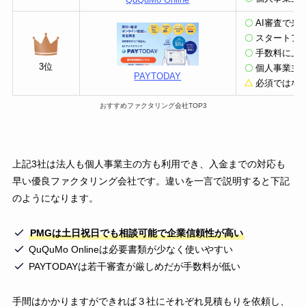
QuQuMo Online
AI審査で
スタートア
手数料に上
3位
個人事業主
PAYTODAY
必須ではな
おすすめファクタリング会社TOP3
上記3社は法人も個人事業主の方も利用でき、入金までの対応も
早い優良ファクタリング会社です。違いを一言で説明すると下記
のようになります。
PMGは土日祝日でも相談可能で企業信頼性が高い
QuQuMo Onlineは必要書類が少なく使いやすい
PAYTODAYは若干審査が厳しめだが手数料が低い
手間はかかりますができれば３社にそれぞれ見積もりを依頼し、