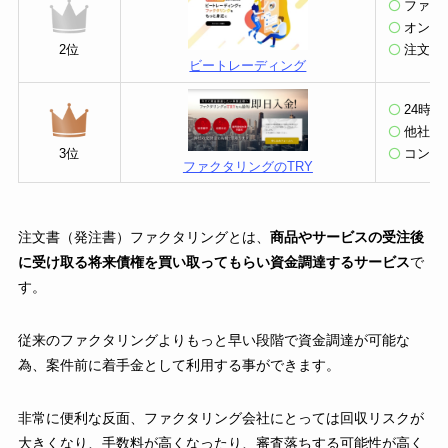
ファク
オンラ
2位
注文書
ビートレーディング
24時間
他社か
3位
コンサ
ファクタリングのTRY
注文書（発注書）ファクタリングとは、
商品やサービスの受注後
に受け取る将来債権を買い取ってもらい資金調達するサービス
で
す。
従来のファクタリングよりもっと早い段階で資金調達が可能な
為、案件前に着手金として利用する事ができます。
非常に便利な反面、ファクタリング会社にとっては回収リスクが
大きくなり、手数料が高くなったり、審査落ちする可能性が高く