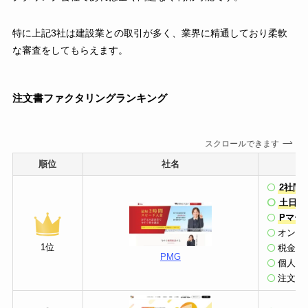
特に上記3社は建設業との取引が多く、業界に精通しており柔軟
な審査をしてもらえます。
注文書ファクタリングランキング
スクロールできます
順位
社名
2社間
土日祝
Pマー
オンラ
1位
税金の
PMG
個人事
注文書