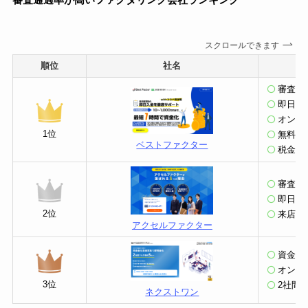
スクロールできます
順位
社名
審査通過
即日振込
オンラ
1位
無料の
ベストファクター
税金の
審査通
即日振
2位
来店不
アクセルファクター
資金調
オンラ
3位
2社間
ネクストワン