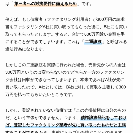
は「
第三者への対抗要件に備えるため
」です。
例えば、もし債権者（ファクタリング利用者）が300万円の請求
書をファクタリングA社に買い取ってもらった後に、B社にも買い
取ってもらったとします。すると、合計で600万円近い金額を手
にすることができてしまいます。これは「
二重譲渡
」と呼ばれる
違法行為になります。
しかしこの二重譲渡を実際に行われた場合、売掛先からの入金は
300万円というのは変わらないのでどちらか一方のファクタリン
グ会社は回収ができなってしまいます。本来であればA社が先に
買い取ったので、A社としては、B社に対して買取を主張して300
万円を払ってもらいたいところです。
しかし、登記されていない債権では「この売掛債権は自分のもの
だ」という主張ができません。つまり、
債権譲渡登記をしておけ
ば、登記したファクタリング業者が先に買い取ったものだと主張
することができる
ため、事前にトラブルを防ぐことができます。