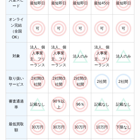
入金スピ
最短即日
最短即日
最短即日
最短45分
最短即日
ード
オンライ
ン完結
可
可
可
可
可
（全国
OK）
法人、個
法人、個
法人、個
人事業
人事業
人事業
対象
法人のみ
法人のみ
主、フリ
主、フリ
主、フリ
ーランス
ーランス
ーランス
取り扱い
2社間/3
2社間/3
2社間/3
2社間
2社間
サービス
社間
社間
社間
審査通過
90％以
記載なし
96％
記載なし
記載なし
率
上
最低買取
30万円
30万円
30万円
10万円
下限なし
額