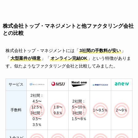
株式会社トップ・マネジメントと他ファクタリング会社
との比較
株式会社トップ・マネジメントには「
3社間の手数料が安い
」
「
大型案件が得意
」「
オンライン完結OK
」という特徴がありま
す。似たようなファクタリング会社と比較してみました。
サービス
2社間：
4.5〜
2社間：
12.5％
1.8〜
5〜10％
手数料
1〜9.5％
2〜9％
3社間：
9.8％
3社間：
0.5〜
1.5〜8％
3.5％