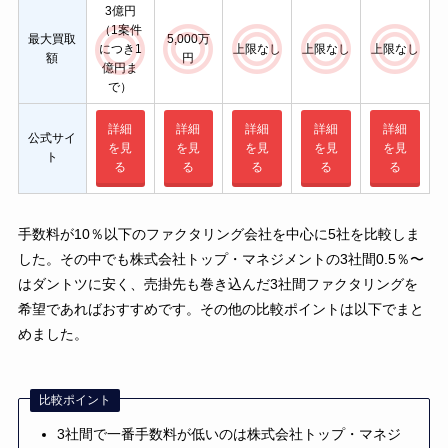
3億円
（1案件
最大買取
5,000万
上限なし
上限なし
上限なし
につき1
額
円
億円ま
で）
詳細
詳細
詳細
詳細
詳細
公式サイ
を見
を見
を見
を見
を見
ト
る
る
る
る
る
手数料が10％以下のファクタリング会社を中心に5社を比較しま
した。その中でも株式会社トップ・マネジメントの3社間0.5％〜
はダントツに安く、売掛先も巻き込んだ3社間ファクタリングを
希望であればおすすめです。その他の比較ポイントは以下でまと
めました。
比較ポイント
3社間で一番手数料が低いのは株式会社トップ・マネジ