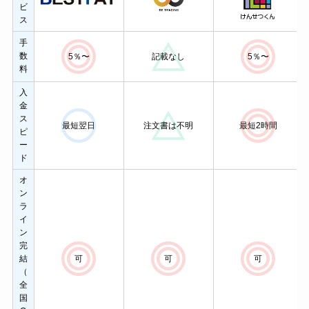
ビ
ス
手
数
5％〜
記載なし
5％〜
料
入
金
ス
最短翌日
注文書は不明
最短2時間
ピ
ー
ド
オ
ン
ラ
イ
ン
完
可
可
可
結
（
全
国