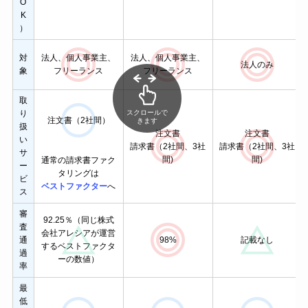
O
K
）
対
法人、個人事業主、
法人、個人事業主、
法人
のみ
象
フリーランス
フリーランス
取
り
スクロールで
注文書（2社間）
きます
扱
注文書
注文書
い
請求書（2社間、3社
請求書（2社間、3社
サ
間)
間)
通常の請求書ファク
ー
タリングは
ビ
ベストファクター
へ
ス
審
92.25％（同じ株式
査
会社アレシアが運営
98%
記載なし
通
するベストファクタ
過
ーの数値）
率
最
低